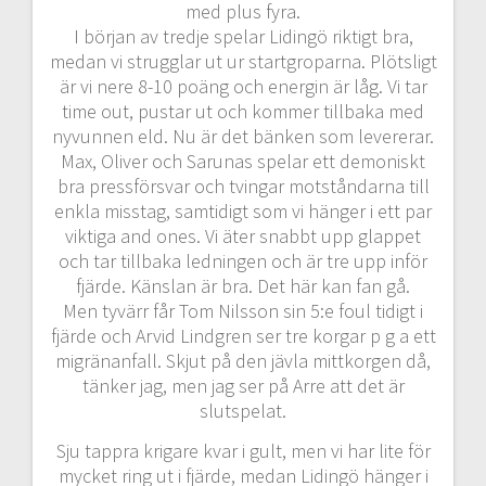
med plus fyra.
I början av tredje spelar Lidingö riktigt bra,
medan vi strugglar ut ur startgroparna. Plötsligt
är vi nere 8-10 poäng och energin är låg. Vi tar
time out, pustar ut och kommer tillbaka med
nyvunnen eld. Nu är det bänken som levererar.
Max, Oliver och Sarunas spelar ett demoniskt
bra pressförsvar och tvingar motståndarna till
enkla misstag, samtidigt som vi hänger i ett par
viktiga and ones. Vi äter snabbt upp glappet
och tar tillbaka ledningen och är tre upp inför
fjärde. Känslan är bra. Det här kan fan gå.
Men tyvärr får Tom Nilsson sin 5:e foul tidigt i
fjärde och Arvid Lindgren ser tre korgar p g a ett
migränanfall. Skjut på den jävla mittkorgen då,
tänker jag, men jag ser på Arre att det är
slutspelat.
Sju tappra krigare kvar i gult, men vi har lite för
mycket ring ut i fjärde, medan Lidingö hänger i