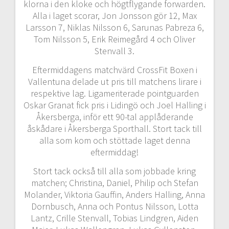
klorna i den kloke och högtflygande forwarden.
Alla i laget scorar, Jon Jonsson gör 12, Max
Larsson 7, Niklas Nilsson 6, Sarunas Pabreza 6,
Tom Nilsson 5, Erik Reimegård 4 och Oliver
Stenvall 3.
Eftermiddagens matchvärd CrossFit Boxen i
Vallentuna delade ut pris till matchens lirare i
respektive lag. Ligameriterade pointguarden
Oskar Granat fick pris i Lidingö och Joel Halling i
Åkersberga, inför ett 90-tal applåderande
åskådare i Åkersberga Sporthall. Stort tack till
alla som kom och stöttade laget denna
eftermiddag!
Stort tack också till alla som jobbade kring
matchen; Christina, Daniel, Philip och Stefan
Molander, Viktoria Gauffin, Anders Halling, Anna
Dornbusch, Anna och Pontus Nilsson, Lotta
Lantz, Crille Stenvall, Tobias Lindgren, Aiden