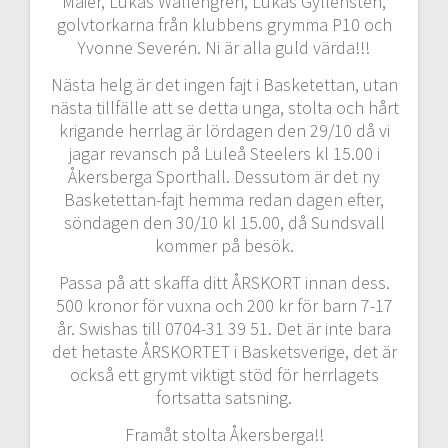
Maier, Lukas Wallengren, Lukas Gyllensten,
golvtorkarna från klubbens grymma P10 och
Yvonne Severén. Ni är alla guld värda!!!
Nästa helg är det ingen fajt i Basketettan, utan
nästa tillfälle att se detta unga, stolta och hårt
krigande herrlag är lördagen den 29/10 då vi
jagar revansch på Luleå Steelers kl 15.00 i
Åkersberga Sporthall. Dessutom är det ny
Basketettan-fajt hemma redan dagen efter,
söndagen den 30/10 kl 15.00, då Sundsvall
kommer på besök.
Passa på att skaffa ditt ÅRSKORT innan dess.
500 kronor för vuxna och 200 kr för barn 7-17
år. Swishas till 0704-31 39 51. Det är inte bara
det hetaste ÅRSKORTET i Basketsverige, det är
också ett grymt viktigt stöd för herrlagets
fortsatta satsning.
Framåt stolta Åkersberga!!