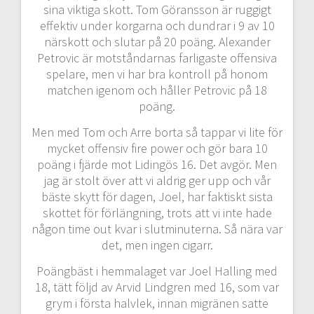
sina viktiga skott. Tom Göransson är ruggigt
effektiv under korgarna och dundrar i 9 av 10
närskott och slutar på 20 poäng. Alexander
Petrovic är motståndarnas farligaste offensiva
spelare, men vi har bra kontroll på honom
matchen igenom och håller Petrovic på 18
poäng.
Men med Tom och Arre borta så tappar vi lite för
mycket offensiv fire power och gör bara 10
poäng i fjärde mot Lidingös 16. Det avgör. Men
jag är stolt över att vi aldrig ger upp och vår
bäste skytt för dagen, Joel, har faktiskt sista
skottet för förlängning, trots att vi inte hade
någon time out kvar i slutminuterna. Så nära var
det, men ingen cigarr.
Poängbäst i hemmalaget var Joel Halling med
18, tätt följd av Arvid Lindgren med 16, som var
grym i första halvlek, innan migränen satte