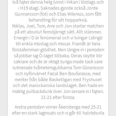
två fajter denna helg (vinst i H4:an i lördags och
i H19 idag). Saknades gjorde också Jonte
Gunnarsson (fot) och Elias Wilenius, som fått
behandling för sitt hopparknä.
Niklas, Joel, Tom, Arre och Jon startar matchen
på ett absolut femstjärnigt sätt. Allt stämmer.
Energin i D är fenomenal och vi tvingar Lidingö
till enkla misstag och missar. Framåt är hela
förstafemman glödhet. Men längre in i perioden
så jobbar sig Ö-laget tillbaka. Deras skytte blir
säkrare och de är riktigt tunga inside tack vare
rutinerade tvåmetersgubbarna Tom Göransson
och nyförvärvet Faical Ben Boufarasse, med
meriter från både Basketligan med Fryshuset
och det marockanska landslaget. Ben hade en
mäktig putbackdunk över Jon senare in i fajten.
21-21 efter första.
Andra perioden vinner Åkersberga med 25-21
efter en stark laginsats och vi går till halvtidsvila