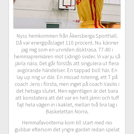
Nyss hemkommen från Åkersberga Sporthall.
Då var energipåslaget 110 procent. Nu känner
jag mig som en urvriden disktrasa. 77-80 i
hemmapremiären mot Lidingö svider. Vi var ju så
jävla nära. Det går förstås att singulera ut flera
avgörande händelser. En tappad boll här. En
lay up ring ur där. En missad rotering, ett T på
coach Jens i första, men inget på coach Vasilis i
det hetsiga slutet. Men egentligen är det bara
att konstatera att det var en helt jämn och tuff
fajt hela vägen in i kaklet, mellan två bra lag i
Basketettan Norra.
Hemmafavoriterna kom till start med nio
gubbar eftersom det yngre gardet redan spelat