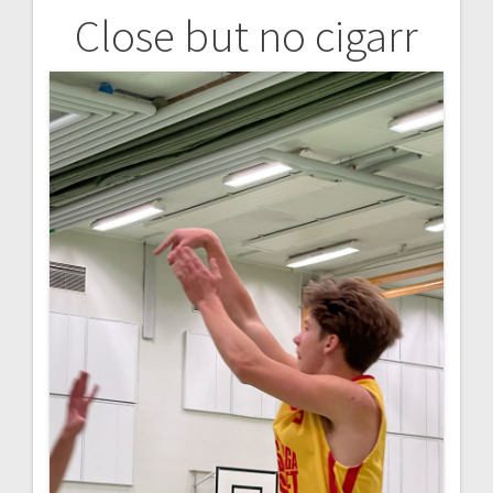
Close but no cigarr
Inläggsnavigering