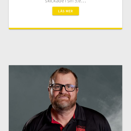
skickade i sin 5:e…
LÄS MER