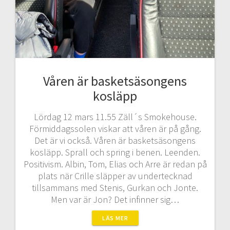
Våren är basketsäsongens
kosläpp
Lördag 12 mars 11.55 Zäll´s Smokehouse.
Förmiddagssolen viskar att våren är på gång.
Det är vi också. Våren är basketsäsongens
kosläpp. Sprall och spring i benen. Leenden.
Positivism. Albin, Tom, Elias och Arre är redan på
plats när Crille släpper av undertecknad
tillsammans med Stenis, Gurkan och Jonte.
Men var är Jon? Det infinner sig…
LÄS MER