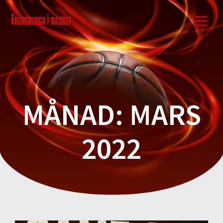
Hoppa
till
innehåll
MÅNAD:
MARS
2022